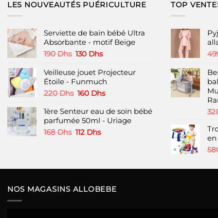
LES NOUVEAUTÉS PUÉRICULTURE
TOP VENTE
Serviette de bain bébé Ultra
Py
Absorbante - motif Beige
al
Le
Le
190
Dhs
130
Dhs
49
prix
prix
initial
actuel
Veilleuse jouet Projecteur
Be
était :
est :
Étoile - Funmuch
ba
190 Dhs.
130 Dhs.
Mu
Le
Le
220
Dhs
160
Dhs
Ra
prix
prix
1ère Senteur eau de soin bébé
initial
actuel
32
parfumée 50ml - Uriage
était :
est :
Tr
220 Dhs.
160 Dhs.
Le
Le
168
Dhs
112
Dhs
en 
prix
prix
58
initial
actuel
était :
est :
168 Dhs.
112 Dhs.
NOS MAGASINS ALLOBEBE