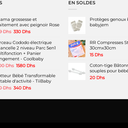
S
EN SOLDES
jama grossesse et
Protèges genoux 
laitement avec peignoir Rose
babyjem
Le
Le
9
Dhs
330
Dhs
prix
prix
initial
actuel
rceau Cododo électrique
RR Compresses St
était :
est :
lancelle 2 niveau Parc 5en1
30cmx30cm
499 Dhs.
330 Dhs.
ltifonction + Panier
15
Dhs
ngement - Coolbaby
Le
Le
Coton-tige Bâtonn
00
Dhs
1580
Dhs
prix
prix
souples pour bébé
otteur Bébé Transformable
initial
actuel
20
Dhs
table d'activité - TiiBaby
était :
est :
3200 Dhs.
1580 Dhs.
Le
Le
0
Dhs
340
Dhs
prix
prix
initial
actuel
était :
est :
580 Dhs.
340 Dhs.