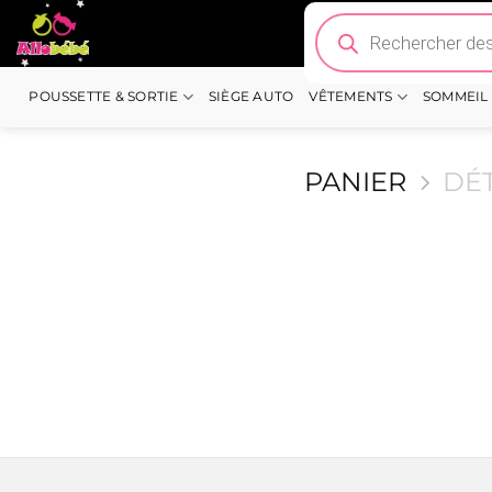
Passer
Recherche
de
au
produits
contenu
POUSSETTE & SORTIE
SIÈGE AUTO
VÊTEMENTS
SOMMEIL
PANIER
DÉ