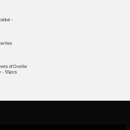
bébé -
eriles
ets d'Oreille
 - 55pcs