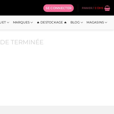
SE CONNECTER
PANIER /
0
DHS
OUET
MARQUES
🔥 DESTOCKAGE 🔥
BLOG
MAGASINS
DE TERMINÉE